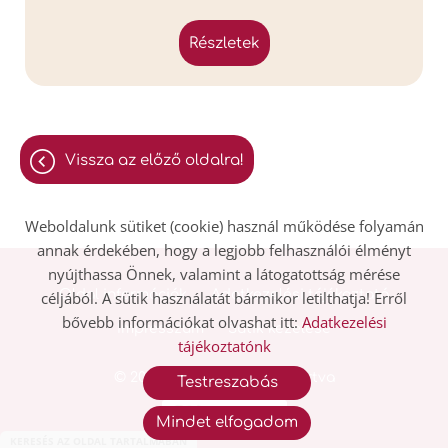
részletek
vissza az előző oldalra!
Weboldalunk sütiket (cookie) használ működése folyamán
annak érdekében, hogy a legjobb felhasználói élményt
nyújthassa Önnek, valamint a látogatottság mérése
Oldal információk
Adatkezelési tájékoztató
céljából. A sütik használatát bármikor letilthatja! Erről
bővebb információkat olvashat itt:
Adatkezelési
Impresszum
Sütik kezelése
tájékoztatónk
© 2026 - Minden jog fenntartva
Testreszabás
Mindet elfogadom
KERESÉS AZ OLDAL TARTALMÁBAN