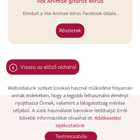
Vox Animae gitáros kórus
Elindult a Vox Animae kórus Facebook oldala.
részletek
vissza az előző oldalra!
Weboldalunk sütiket (cookie) használ működése folyamán
annak érdekében, hogy a legjobb felhasználói élményt
nyújthassa Önnek, valamint a látogatottság mérése
Oldal információk
Adatkezelési tájékoztató
céljából. A sütik használatát bármikor letilthatja! Erről
bővebb információkat olvashat itt:
Adatkezelési
Impresszum
Sütik kezelése
tájékoztatónk
© 2026 - Minden jog fenntartva
Testreszabás