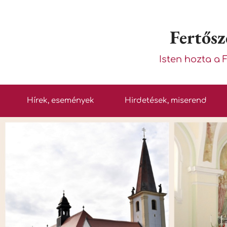
Fertősz
Isten hozta a 
Hírek, események
Hirdetések, miserend