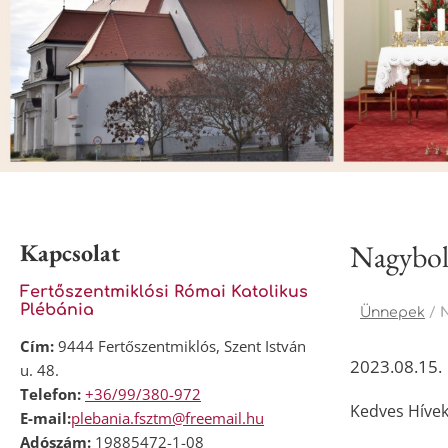
Kapcsolat
Nagybol
Fertőszentmiklósi Római Katolikus
Plébánia
Ünnepek
/
Cím:
9444 Fertőszentmiklós, Szent István
2023.08.15.
u. 48.
Telefon:
+36/99/380-972
Kedves Hívek
E-mail:
plebania.fsztm@freemail.hu
Adószám:
19885472-1-08