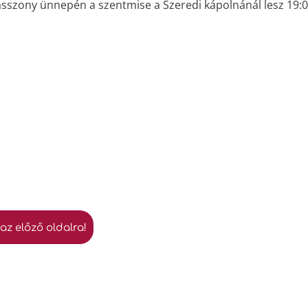
szony ünnepén a szentmise a Szeredi kápolnánál lesz 19:0
 az előző oldalra!