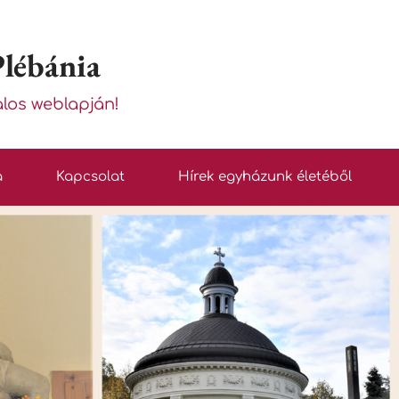
Plébánia
alos weblapján!
a
Kapcsolat
Hírek egyházunk életéből