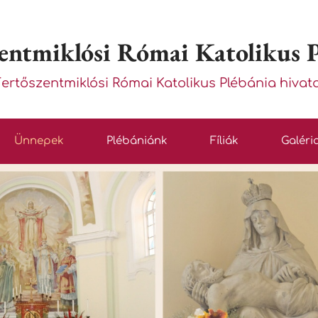
entmiklósi Római Katolikus 
Fertőszentmiklósi Római Katolikus Plébánia hivat
Ünnepek
Plébániánk
Fíliák
Galéri