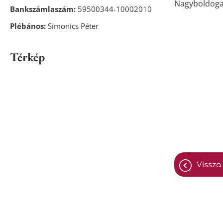
Nagyboldogas
Bankszámlaszám:
59500344-10002010
Plébános:
Simonics Péter
Térkép
vissza