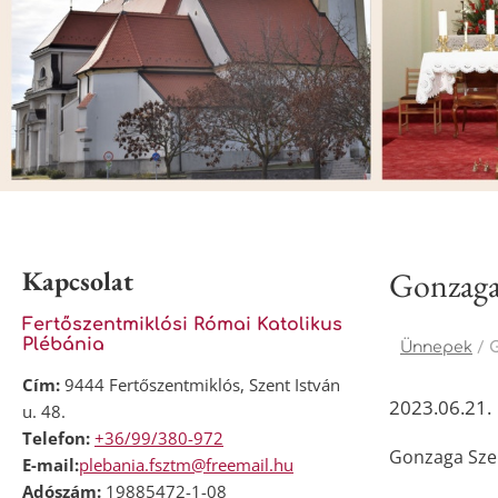
Kapcsolat
Gonzaga 
Fertőszentmiklósi Római Katolikus
Plébánia
Ünnepek
/
G
Cím:
9444 Fertőszentmiklós, Szent István
2023.06.21.
u. 48.
Telefon:
+36/99/380-972
Gonzaga Szen
E-mail:
plebania.fsztm@freemail.hu
Adószám:
19885472-1-08