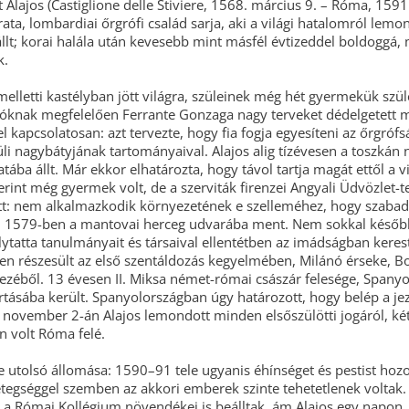
Alajos (Castiglione delle Stiviere, 1568. március 9. – Róma, 1591.
okrata, lombardiai őrgrófi család sarja, aki a világi hatalomról lemo
llt; korai halála után kevesebb mint másfél évtizeddel boldoggá,
k.
elletti kastélyban jött világra, szüleinek még hét gyermekük szüle
ióknak megfelelően Ferrante Gonzaga nagy terveket dédelgetett
el kapcsolatosan: azt tervezte, hogy fia fogja egyesíteni az őrgrófs
üli nagybátyjának tartományaival. Alajos alig tízévesen a toszkán
atába állt. Már ekkor elhatározta, hogy távol tartja magát ettől a v
zerint még gyermek volt, de a szerviták firenzei Angyali Üdvözle
tt: nem alkalmazkodik környezetének e szelleméhez, hogy szaba
. 1579-ben a mantovai herceg udvarába ment. Nem sokkal késő
ytatta tanulmányait és társaival ellentétben az imádságban keres
en részesült az első szentáldozás kegyelmében, Milánó érseke, B
ezéből. 13 évesen II. Miksa német-római császár felesége, Spanyo
rtásába került. Spanyolországban úgy határozott, hogy belép a jez
 november 2-án Alajos lemondott minden elsőszülötti jogáról, ké
n volt Róma felé.
e utolsó állomása: 1590–91 tele ugyanis éhínséget és pestist hozott
tegséggel szemben az akkori emberek szinte tehetetlenek voltak.
 a Római Kollégium növendékei is beálltak, ám Alajos egy napon,