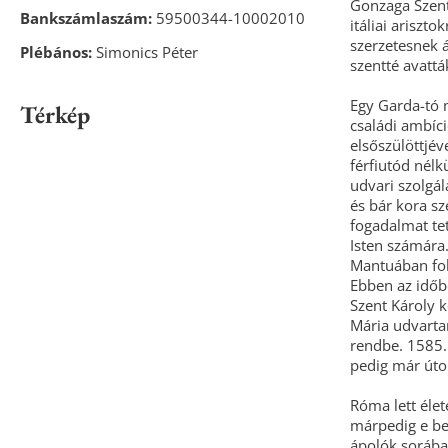
Gonzaga Szent 
Bankszámlaszám:
59500344-10002010
itáliai ariszt
szerzetesnek á
Plébános:
Simonics Péter
szentté avattá
Egy Garda-tó m
Térkép
családi ambíc
elsőszülöttjév
férfiutód nélk
udvari szolgál
és bár kora s
fogadalmat te
Isten számára
Mantuában fol
Ebben az időb
Szent Károly k
Mária udvarta
rendbe. 1585.
pedig már úto
Róma lett élet
márpedig e be
ápolók sorába