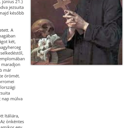
 június 21.)
ndva jezsuita
 majd később
tett. A
 magában
ágot két,
 nagyherceg
iselkedéstől,
t-templomában
d maradjon
bb már
te örömét.
orromei
lországi
suita
t nap múlva
 Itáliára,
 Az önkéntes
 amikor egy,