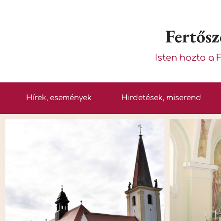
Fertősz
Isten hozta a 
Hírek, események
Hirdetések, miserend