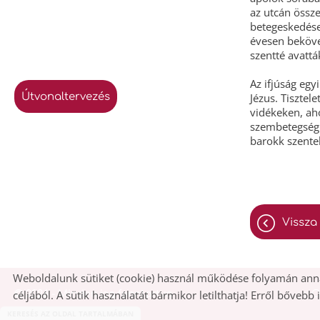
az utcán össz
betegeskedése
évesen beköve
szentté avatt
Az ifjúság egy
útvonaltervezés
Jézus. Tisztel
vidékeken, aho
szembetegségb
barokk szentel
vissza
Weboldalunk sütiket (cookie) használ működése folyamán anna
céljából. A sütik használatát bármikor letilthatja! Erről bővebb
© 2026 - Minden jog fenntartva
O
KERESÉS AZ OLDAL TARTALMÁBAN