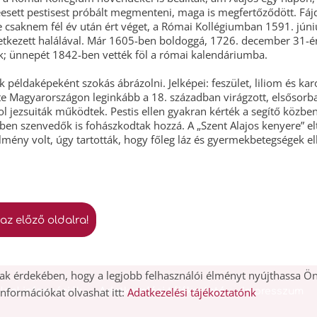
eesett pestisest próbált megmenteni, maga is megfertőződött. Fá
 csaknem fél év után ért véget, a Római Kollégiumban 1591. júni
tkezett halálával. Már 1605-ben boldoggá, 1726. december 31-é
ák; ünnepét 1842-ben vették föl a római kalendáriumba.
ik példaképeként szokás ábrázolni. Jelképei: feszület, liliom és kar
ete Magyarországon leginkább a 18. században virágzott, elsősorb
l jezsuiták működtek. Pestis ellen gyakran kérték a segítő közben
en szenvedők is fohászkodtak hozzá. A „Szent Alajos kenyere” el
mény volt, úgy tartották, hogy főleg láz és gyermekbetegségek el
 az előző oldalra!
k érdekében, hogy a legjobb felhasználói élményt nyújthassa Ön
 információkat olvashat itt:
Adatkezelési tájékoztatónk
ldal információk
Adatkezelési tájékoztató
Impresszum