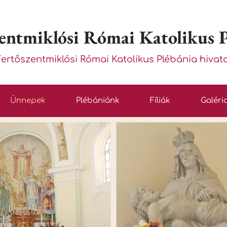
entmiklósi Római Katolikus 
Fertőszentmiklósi Római Katolikus Plébánia hivat
Ünnepek
Plébániánk
Fíliák
Galéri