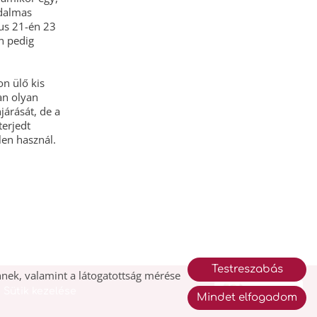
jdalmas
us 21-én 23
n pedig
on ülő kis
an olyan
járását, de a
terjedt
len használ.
Testreszabás
nek, valamint a látogatottság mérése
Sütik kezelése
Mindet elfogadom