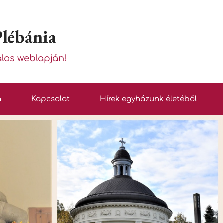
Plébánia
alos weblapján!
a
Kapcsolat
Hírek egyházunk életéből