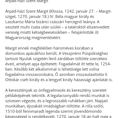
Árpád-házi Szent Margit
Árpád-házi Szent Margit (Klissza, 1242. január 27. – Margit-
sziget, 1270. január 18.) IV. Béla magyar király és
Laszkarisz Mária bizánci császári hercegnő leánya. A
vesztett muhi csata után szülei – a tatároktól elszenvedett
vereség miatti kétségbeesésükben – felajánlották őt
Magyarország megmentéséért.
Margit ennek megfelelően hároméves korában a
domonkos apácákhoz került. A Veszprémi Püspökséghez
tartozó Nyulak szigetén lévő zárdában töltötte szerzetesi
éveit, amelyet apja építtetett. Fogadalmát itt tette le, 1254-
ben. Később két alkalommal is lehetősége lett volna
fogadalma visszavonására, Ő azonban visszautasította II.
Ottokár cseh király és a lengyel király házassági ajánlatát is.
A keresztények az önfegyelmezés és keresztény szeretet
példaképének tekintik. A legalacsonyabb rendű munkát is
szívesen végezte, és a legrosszabb ruhákban járt. Napjait
munkában, éjszakáit imádságban töltötte. A róla szóló,
1510-ből fennmaradt legenda szerint jövendőmondó
képességgel is rendelkezett. 1270. január 18-án halt meg a