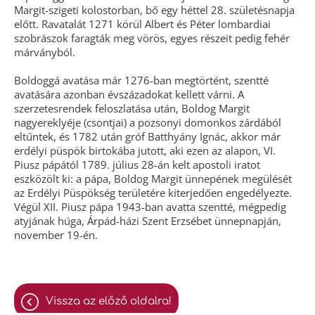
Margit-szigeti kolostorban, bő egy héttel 28. születésnapja
előtt. Ravatalát 1271 körül Albert és Péter lombardiai
szobrászok faragták meg vörös, egyes részeit pedig fehér
márványból.
Boldoggá avatása már 1276-ban megtörtént, szentté
avatására azonban évszázadokat kellett várni. A
szerzetesrendek feloszlatása után, Boldog Margit
nagyereklyéje (csontjai) a pozsonyi domonkos zárdából
eltűntek, és 1782 után gróf Batthyány Ignác, akkor már
erdélyi püspök birtokába jutott, aki ezen az alapon, VI.
Piusz pápától 1789. július 28-án kelt apostoli iratot
eszközölt ki: a pápa, Boldog Margit ünnepének megülését
az Erdélyi Püspökség területére kiterjedően engedélyezte.
Végül XII. Piusz pápa 1943-ban avatta szentté, mégpedig
atyjának húga, Árpád-házi Szent Erzsébet ünnepnapján,
november 19-én.
vissza az előző oldalra!