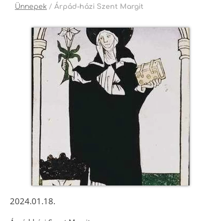
Ünnepek
/
Árpád-házi Szent Margit
2024.01.18.