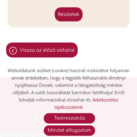
részletek
vissza az előző oldalra!
Weboldalunk sütiket (cookie) használ működése folyamán
annak érdekében, hogy a legjobb felhasználói élményt
nyújthassa Önnek, valamint a látogatottság mérése
Oldal információk
Adatkezelési tájékoztató
céljából. A sütik használatát bármikor letilthatja! Erről
bővebb információkat olvashat itt:
Adatkezelési
Impresszum
Sütik kezelése
tájékoztatónk
© 2026 - Minden jog fenntartva
Testreszabás
Mindet elfogadom
KERESÉS AZ OLDAL TARTALMÁBAN