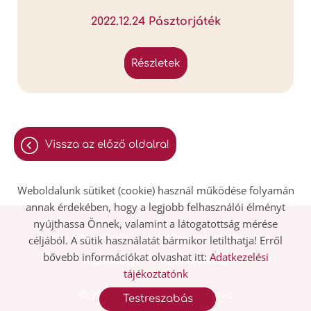
2022.12.24 Pásztorjáték
részletek
vissza az előző oldalra!
Weboldalunk sütiket (cookie) használ működése folyamán
annak érdekében, hogy a legjobb felhasználói élményt
nyújthassa Önnek, valamint a látogatottság mérése
Oldal információk
Adatkezelési tájékoztató
céljából. A sütik használatát bármikor letilthatja! Erről
bővebb információkat olvashat itt:
Adatkezelési
Impresszum
Sütik kezelése
tájékoztatónk
© 2026 - Minden jog fenntartva
Testreszabás