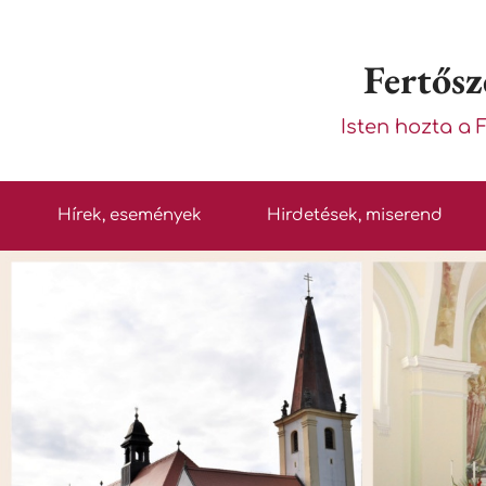
Fertősz
Isten hozta a 
Hírek, események
Hirdetések, miserend