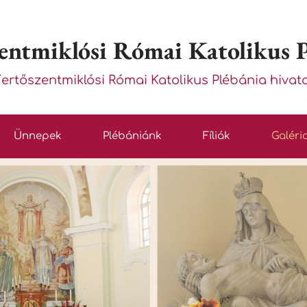
entmiklósi Római Katolikus 
Fertőszentmiklósi Római Katolikus Plébánia hivat
Ünnepek
Plébániánk
Fíliák
Galéri