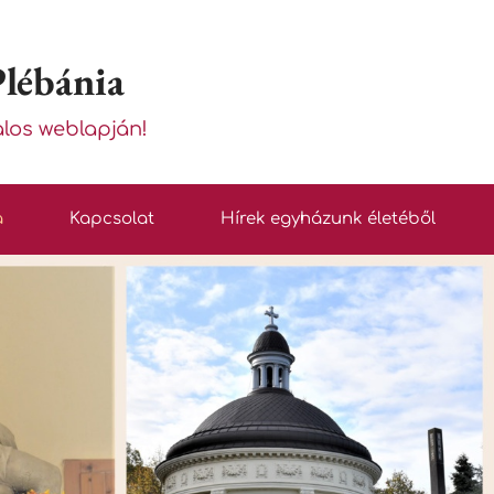
Plébánia
alos weblapján!
a
Kapcsolat
Hírek egyházunk életéből