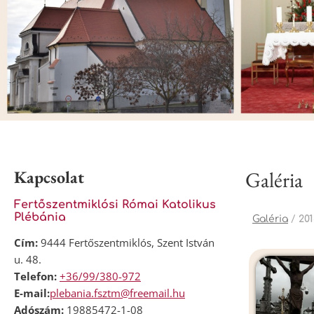
Kapcsolat
Galéria
Fertőszentmiklósi Római Katolikus
Plébánia
Galéria
/
201
Cím:
9444 Fertőszentmiklós, Szent István
u. 48.
Telefon:
+36/99/380-972
E-mail:
plebania.fsztm@freemail.hu
Adószám:
19885472-1-08