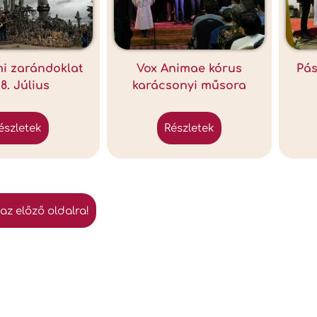
mi zarándoklat
Vox Animae kórus
Pás
18. Július
karácsonyi műsora
részletek
részletek
 az előző oldalra!