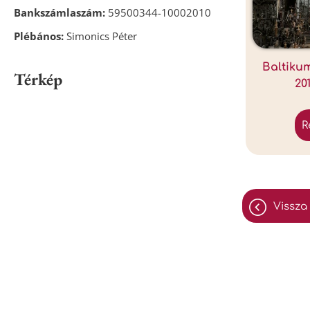
Bankszámlaszám:
59500344-10002010
Plébános:
Simonics Péter
Baltiku
Térkép
20
vissza