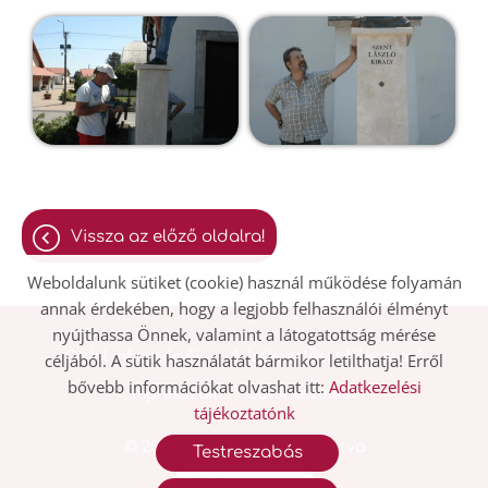
vissza az előző oldalra!
Weboldalunk sütiket (cookie) használ működése folyamán
annak érdekében, hogy a legjobb felhasználói élményt
nyújthassa Önnek, valamint a látogatottság mérése
Oldal információk
Adatkezelési tájékoztató
céljából. A sütik használatát bármikor letilthatja! Erről
bővebb információkat olvashat itt:
Adatkezelési
Impresszum
Sütik kezelése
tájékoztatónk
© 2026 - Minden jog fenntartva
Testreszabás