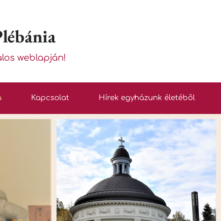
Plébánia
alos weblapján!
a
Kapcsolat
Hírek egyházunk életéből