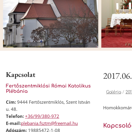
Kapcsolat
2017.06
Fertőszentmiklósi Római Katolikus
Plébánia
Galéria
/
201
Cím:
9444 Fertőszentmiklós, Szent István
Homokkomá
u. 48.
Telefon:
+36/99/380-972
E-mail:
plebania.fsztm@freemail.hu
Kapcsoló
Adószám:
19885472-1-08