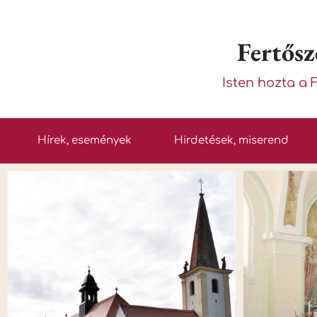
Fertősz
Isten hozta a 
Hírek, események
Hirdetések, miserend