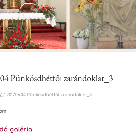
.04 Pünkösdhétfői zarándoklat_3
7
/
2017.06.04 Pünkösdhétfői zarándoklat_3
rom
dó galéria