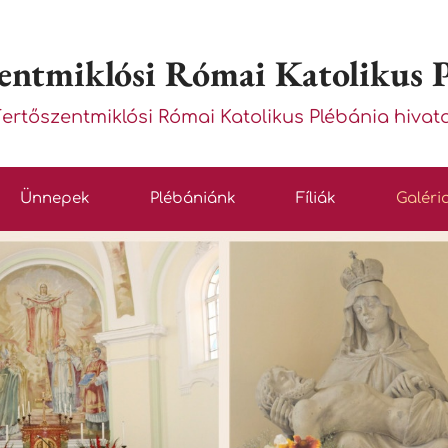
entmiklósi Római Katolikus 
Fertőszentmiklósi Római Katolikus Plébánia hivat
Ünnepek
Plébániánk
Fíliák
Galéri