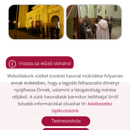
vissza az előző oldalra!
Weboldalunk sütiket (cookie) használ működése folyamán
annak érdekében, hogy a legjobb felhasználói élményt
nyújthassa Önnek, valamint a látogatottság mérése
Oldal információk
Adatkezelési tájékoztató
céljából. A sütik használatát bármikor letilthatja! Erről
bővebb információkat olvashat itt:
Adatkezelési
Impresszum
Sütik kezelése
tájékoztatónk
© 2026 - Minden jog fenntartva
Testreszabás