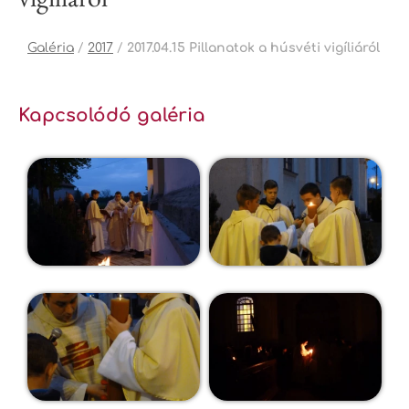
Galéria
/
2017
/
2017.04.15 Pillanatok a húsvéti vigíliáról
Kapcsolódó galéria