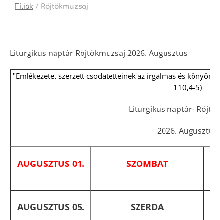
Fíliák
/
Röjtökmuzsaj
Liturgikus naptár Röjtökmuzsaj 2026. Augusztus
"Emlékezetet szerzett csodatetteinek az irgalmas és könyörület
110,4-5)
Liturgikus naptár- Röjtö
2026. Augusztus
AUGUSZTUS 01.
SZOMBAT
AUGUSZTUS 05.
SZERDA